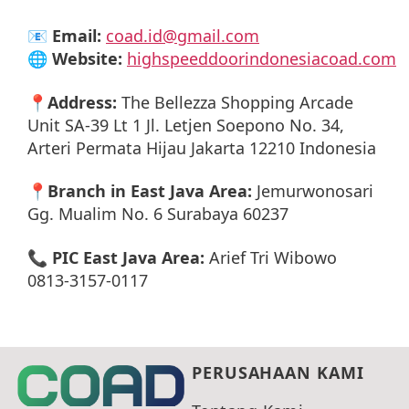
📧
Email:
coad.id@gmail.com
🌐
Website:
highspeeddoorindonesiacoad.com
📍
Address:
The Bellezza Shopping Arcade
Unit SA-39 Lt 1 Jl. Letjen Soepono No. 34,
Arteri Permata Hijau Jakarta 12210 Indonesia
📍
Branch in East Java Area:
Jemurwonosari
Gg. Mualim No. 6 Surabaya 60237
📞
PIC East Java Area:
Arief Tri Wibowo
0813-3157-0117
PERUSAHAAN KAMI